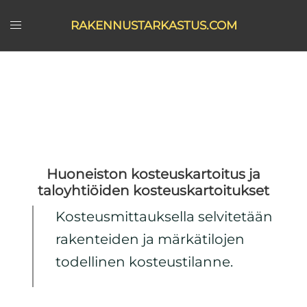
Skip
RAKENNUSTARKASTUS.COM
to
content
Huoneiston kosteuskartoitus ja
taloyhtiöiden kosteuskartoitukset
Kosteusmittauksella selvitetään
rakenteiden ja märkätilojen
todellinen kosteustilanne.